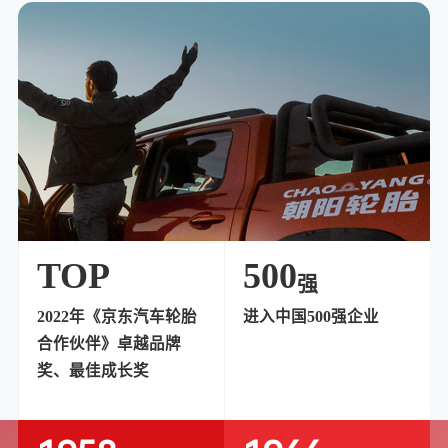
TOP
500
强
2022年《京东汽车轮胎
进入中国500强企业
合作伙伴》卓越品牌
奖、最佳成长奖