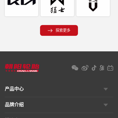
探索更多
产品中心
品牌介绍