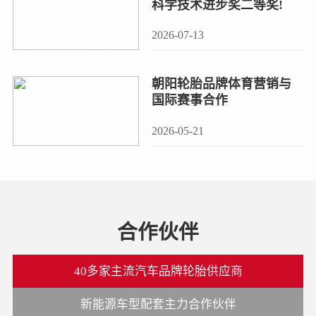
科学技术进步奖二等奖!
2026-07-13
"/>
朝阳轮胎品牌体育营销与
国际赛事合作
2026-05-21
"/>
合作伙伴
40多家主流汽车品牌轮胎供应商
新能源车型配套主力合作伙伴